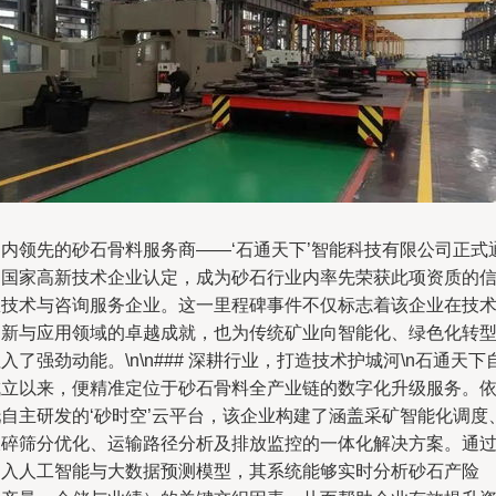
国内领先的砂石骨料服务商——‘石通天下’智能科技有限公司正式
过国家高新技术企业认定，成为砂石行业内率先荣获此项资质的
息技术与咨询服务企业。这一里程碑事件不仅标志着该企业在技
创新与应用领域的卓越成就，也为传统矿业向智能化、绿色化转
入了强劲动能。\n\n### 深耕行业，打造技术护城河\n石通天下
成立以来，便精准定位于砂石骨料全产业链的数字化升级服务。
托自主研发的‘砂时空’云平台，该企业构建了涵盖采矿智能化调度
破碎筛分优化、运输路径分析及排放监控的一体化解决方案。通
引入人工智能与大数据预测模型，其系统能够实时分析砂石产险